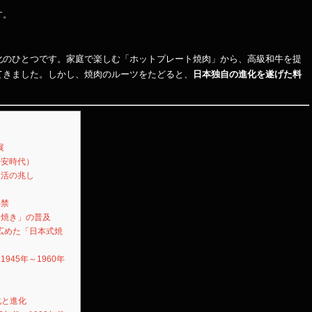
す。
化のひとつです。家庭で楽しむ「ホットプレート焼肉」から、高級和牛を提
てきました。しかし、焼肉のルーツをたどると、
日本独自の進化を遂げた料
展
平安時代）
復活の兆し
解禁
き焼き」の普及
広めた「日本式焼
45年～1960年
化と進化