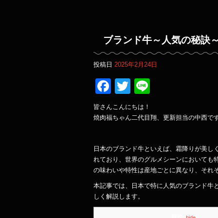
ブランド牛～人気の秘訣
投稿日
2025年2月24日
Facebook
Twitter
Line
皆さんこんにちは！
焼肉福ちゃん二代目翔、更新担当の中西で
日本のブランド牛といえば、霜降りが美し
れており、世界のグルメシーンにおいても
の味わいや特性は産地ごとに異なり、それ
本記事では、日本で特に人気のブランド牛
しく解説します。
目次
[
hide
]