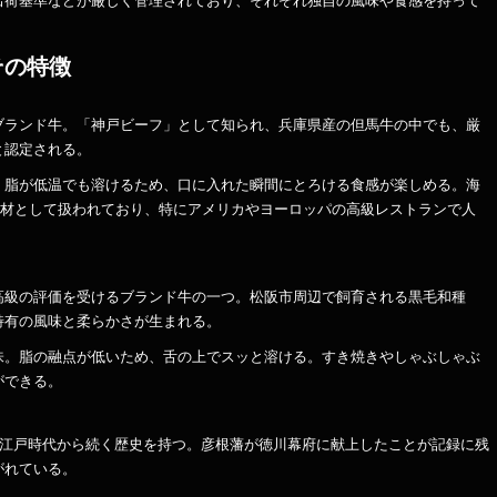
出荷基準などが厳しく管理されており、それぞれ独自の風味や食感を持って
その特徴
ブランド牛。「神戸ビーフ」として知られ、兵庫県産の但馬牛の中でも、厳
と認定される。
。脂が低温でも溶けるため、口に入れた瞬間にとろける食感が楽しめる。海
価な食材として扱われており、特にアメリカやヨーロッパの高級レストランで人
高級の評価を受けるブランド牛の一つ。松阪市周辺で飼育される黒毛和種
特有の風味と柔らかさが生まれる。
味。脂の融点が低いため、舌の上でスッと溶ける。すき焼きやしゃぶしゃぶ
ができる。
の江戸時代から続く歴史を持つ。彦根藩が徳川幕府に献上したことが記録に残
がれている。