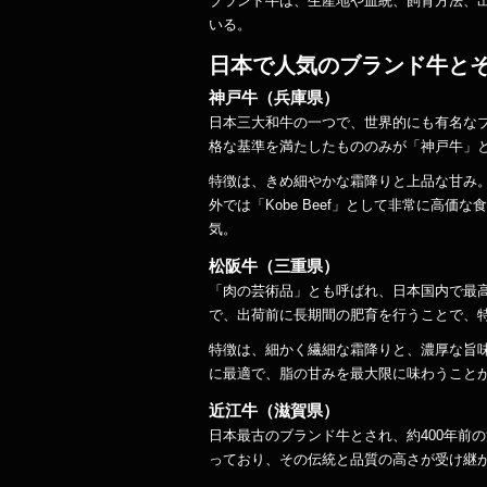
ブランド牛は、生産地や血統、飼育方法、
いる。
日本で人気のブランド牛と
神戸牛（兵庫県）
日本三大和牛の一つで、世界的にも有名な
格な基準を満たしたもののみが「神戸牛」
特徴は、きめ細やかな霜降りと上品な甘み
外では「Kobe Beef」として非常に高
気。
松阪牛（三重県）
「肉の芸術品」とも呼ばれ、日本国内で最
で、出荷前に長期間の肥育を行うことで、
特徴は、細かく繊細な霜降りと、濃厚な旨
に最適で、脂の甘みを最大限に味わうこと
近江牛（滋賀県）
日本最古のブランド牛とされ、約400年前
っており、その伝統と品質の高さが受け継