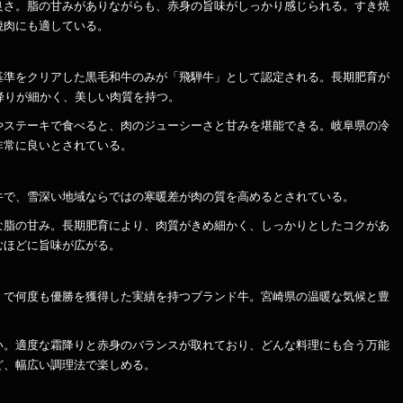
良さ。脂の甘みがありながらも、赤身の旨味がしっかり感じられる。すき焼
焼肉にも適している。
基準をクリアした黒毛和牛のみが「飛騨牛」として認定される。長期肥育が
降りが細かく、美しい肉質を持つ。
やステーキで食べると、肉のジューシーさと甘みを堪能できる。岐阜県の冷
非常に良いとされている。
牛で、雪深い地域ならではの寒暖差が肉の質を高めるとされている。
な脂の甘み。長期肥育により、肉質がきめ細かく、しっかりとしたコクがあ
むほどに旨味が広がる。
）で何度も優勝を獲得した実績を持つブランド牛。宮崎県の温暖な気候と豊
い。適度な霜降りと赤身のバランスが取れており、どんな料理にも合う万能
ど、幅広い調理法で楽しめる。