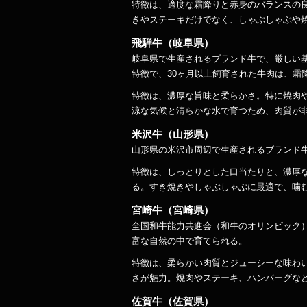
特徴は、適度な霜降りと赤身のバランスの
きやステーキだけでなく、しゃぶしゃぶや
飛騨牛（岐阜県）
岐阜県で生産されるブランド牛で、厳しい
特徴で、30ヶ月以上飼育された牛肉は、霜
特徴は、濃厚な旨味と柔らかさ。特に焼肉
涼な気候と清らかな水で育つため、肉質が
米沢牛（山形県）
山形県の米沢市周辺で生産されるブランド
特徴は、しっとりとした口当たりと、濃厚
る。すき焼きやしゃぶしゃぶに最適で、噛
宮崎牛（宮崎県）
全国和牛能力共進会（和牛のオリンピック
富な自然の中で育てられる。
特徴は、柔らかい肉質とジューシーな味わ
さが魅力。焼肉やステーキ、ハンバーグな
佐賀牛（佐賀県）