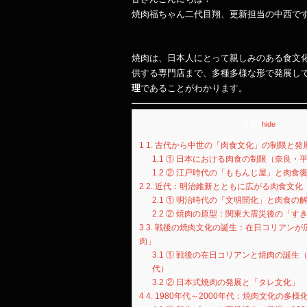
焼肉福ちゃん二代目翔、更新担当の中西で
焼肉は、日本人にとって親しみのある食文
供する専門店まで、多種多様な形で発展し
理
であることがわかります。
目次
[
hide
]
1
1. 古代から中世の「肉食文化」の制限と発
1.1
① 日本における肉食の制限（奈良・
1.2
② 江戸時代の「ももんじ屋」と肉食
2
2. 近代：明治維新とともに広がる肉食文化
2.1
① 明治時代の「文明開化」と肉食の
2.2
② 焼肉の原型：関東大震災後の「す
3
3. 戦後の焼肉文化の誕生：在日コリアンが
肉」
3.1
① 戦後の在日コリアンと焼肉の誕生（19
代）
3.2
② 日本式焼肉の発展と「タレ文化」
4
4. 1980年代～2000年代：焼肉文化の多様