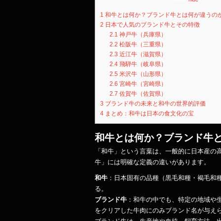
1
和牛とは何か？ブランド牛とは何が違うの
2
日本で人気のブランド牛とその特徴
2.1
神戸牛（兵庫県）
2.2
松阪牛（三重県）
2.3
近江牛（滋賀県）
2.4
飛騨牛（岐阜県）
2.5
米沢牛（山形県）
2.6
宮崎牛（宮崎県）
2.7
佐賀牛（佐賀県）
3
ブランド牛の未来と和牛の世界的評価
4
まとめ：和牛は日本の食文化の宝
和牛とは何か？ブランド牛
「和牛」という言葉は、一般的に日本産の
牛」には明確な定義の違いがあります。
和牛
：日本固有の品種（黒毛和種・褐毛和種
る。
ブランド牛
：和牛の中でも、特定の地域や
をクリアした牛肉にのみブランド名が与え