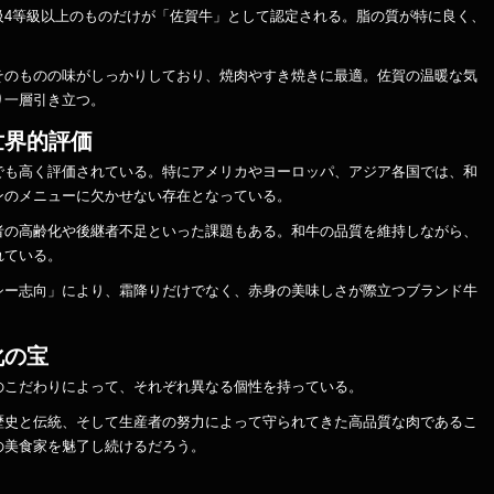
級4等級以上のものだけが「佐賀牛」として認定される。脂の質が特に良く、
そのものの味がしっかりしており、焼肉やすき焼きに最適。佐賀の温暖な気
り一層引き立つ。
世界的評価
でも高く評価されている。特にアメリカやヨーロッパ、アジア各国では、和
ンのメニューに欠かせない存在となっている。
者の高齢化や後継者不足といった課題もある。和牛の品質を維持しながら、
れている。
シー志向」により、霜降りだけでなく、赤身の美味しさが際立つブランド牛
化の宝
のこだわりによって、それぞれ異なる個性を持っている。
歴史と伝統、そして生産者の努力によって守られてきた高品質な肉であるこ
の美食家を魅了し続けるだろう。