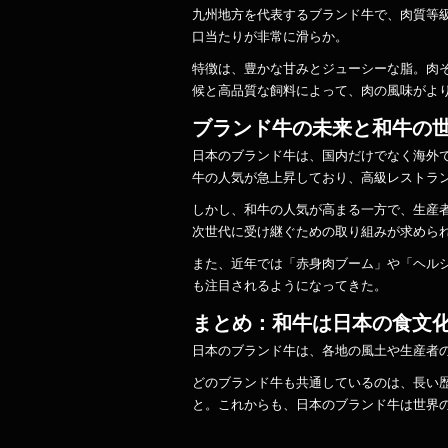
九州地方を代表するブランド牛で、肉質等
口当たりが非常に滑らか。
特徴は、豊かな甘みとジューシーな脂。肉
候と高品質な飼料によって、肉の風味がよ
ブランド牛の未来と和牛の
日本のブランド牛は、国内だけでなく海外
牛の人気が急上昇しており、高級レストラ
しかし、和牛の人気が高まる一方で、生産
次世代に受け継ぐための取り組みが求めら
また、近年では「赤身肉ブーム」や「ヘル
も注目されるようになってきた。
まとめ：和牛は日本の食文
日本のブランド牛は、各地の風土や生産者
どのブランド牛も共通しているのは、長い
と。これからも、日本のブランド牛は世界