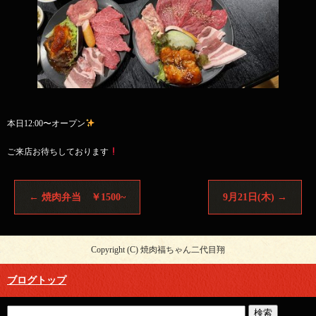
本日12:00〜オープン
ご来店お待ちしております
←
焼肉弁当 ￥1500~
9月21日(木)
→
Copyright (C) 焼肉福ちゃん二代目翔
ブログトップ